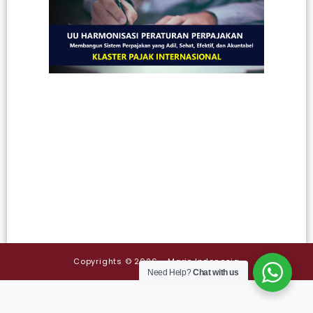
un
Har
Per
Per
Per
Clu
Per
Int
13 Dec
Read M
Copyrights © 2026 - Mariz Indonesia
Need Help?
Chat with us