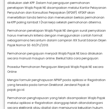
dilakukan oleh KPP. Dalam hal pengajuan permohonan
penetapan Wajib Pajak NE disampaikan melalui Kantor Pelayanan
Penyuluhan dan Konsultasi Perpajakan (KP2KP). KP2KP akan
menerbitkan tanda terima dan meneruskan berkas permohonan
ke KPP paling lambat 1 (hari kerja setelah permohonan diterima.
Permohonan penetapan Wajib Pajak NE dengan surat pernyataan
harus memenuhi kriteria dengan menggunakan contoh format
sebagaimana tercantum dalam Lampiran XIX Surat Edaran Dirjen
Pajak Nomor SE-60/PJ/2013.
Permohonan pengajuan menjadi Wajib Pajak NE bisa dilakukan
secara manual maupun online. Berikut tata cara pengajuan:
Prosedur Permohonan Pengajuan Menjadi Wajib Pajak NE secara
Online
Mengisi formulir penghapusan NPWP pada aplikasi e-Registration
yang tersedia pada laman Direktorat Jenderal Pajak di
pajak.go.id.
Permohonan penghapusan yang telah disampaikan Wajib Pajak
melalui aplikasi e-Registration dianggap telah ditandatangani
secara elektronik atau digital dan mempunyai kekuatan hukum.