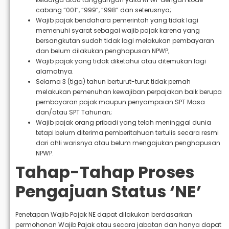
cabang “001”, “999”, “998” dan seterusnya;
Wajib pajak bendahara pemerintah yang tidak lagi
memenuhi syarat sebagai wajib pajak karena yang
bersangkutan sudah tidak lagi melakukan pembayaran
dan belum dilakukan penghapusan NPWP;
Wajib pajak yang tidak diketahui atau ditemukan lagi
alamatnya.
Selama 3 (tiga) tahun berturut-turut tidak pernah
melakukan pemenuhan kewajiban perpajakan baik berupa
pembayaran pajak maupun penyampaian SPT Masa
dan/atau SPT Tahunan;
Wajib pajak orang pribadi yang telah meninggal dunia
tetapi belum diterima pemberitahuan tertulis secara resmi
dari ahli warisnya atau belum mengajukan penghapusan
NPWP.
Tahap-Tahap Proses
Pengajuan Status ‘NE’
Penetapan Wajib Pajak NE dapat dilakukan berdasarkan
permohonan Wajib Pajak atau secara jabatan dan hanya dapat