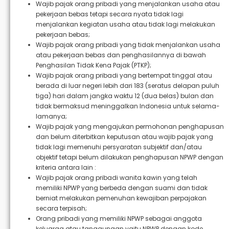
Wajib pajak orang pribadi yang menjalankan usaha atau
pekerjaan bebas tetapi secara nyata tidak lagi
menjalankan kegiatan usaha atau tidak lagi melakukan
pekerjaan bebas;
Wajib pajak orang pribadi yang tidak menjalankan usaha
atau pekerjaan bebas dan penghasilannya di bawah
Penghasilan Tidak Kena Pajak (PTKP);
Wajib pajak orang pribadi yang bertempat tinggal atau
berada di luar negeri lebih dari 183 (seratus delapan puluh
tiga) hari dalam jangka waktu 12 (dua belas) bulan dan
tidak bermaksud meninggalkan Indonesia untuk selama-
lamanya;
Wajib pajak yang mengajukan permohonan penghapusan
dan belum diterbitkan keputusan atau wajib pajak yang
tidak lagi memenuhi persyaratan subjektif dan/atau
objektif tetapi belum dilakukan penghapusan NPWP dengan
kriteria antara lain :
Wajib pajak orang pribadi wanita kawin yang telah
memiliki NPWP yang berbeda dengan suami dan tidak
berniat melakukan pemenuhan kewajiban perpajakan
secara terpisah;
Orang pribadi yang memiliki NPWP sebagai anggota
keluarga atau tanggungan yaitu NPWP dengan kode