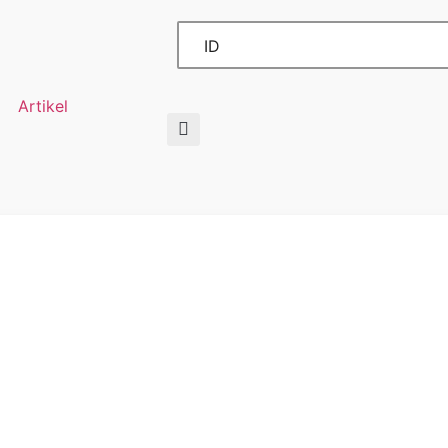
ID
Artikel
ng Harmonisasi
aturan Perpajaka